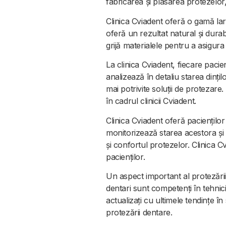
fabricarea și plasarea protezelor
Clinica Cviadent oferă o gamă lar
oferă un rezultat natural și durab
grijă materialele pentru a asigura
La clinica Cviadent, fiecare pacie
analizează în detaliu starea dințilo
mai potrivite soluții de protezare. 
în cadrul clinicii Cviadent.
Clinica Cviadent oferă pacienților
monitorizează starea acestora și 
și confortul protezelor. Clinica C
pacienților.
Un aspect important al protezării 
dentari sunt competenți în tehnici
actualizați cu ultimele tendințe î
protezării dentare.