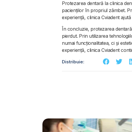
Protezarea dentară la clinica denta
pacienților în propriul zâmbet. Pr
experiență, clinica Cviadent ajut
În concluzie, protezarea dentară
pierdut. Prin utilizarea tehnologii
numai funcționalitatea, ci și este
experiență, clinica Cviadent conti
Distribuie: