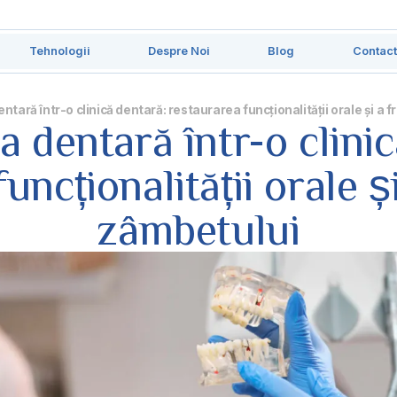
Tehnologii
Despre Noi
Blog
Contac
ntară într-o clinică dentară: restaurarea funcționalității orale și a 
a dentară într-o clinic
uncționalității orale ș
zâmbetului