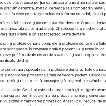
 care este plasat peste porțiunea rămasă a unui dinte natural sa
eriale precum ceramică, metalo-ceramică sau complet din metal 
 bine în ceea ce privește culoarea și forma cu ceilalți dinți ai p
ă este fabricarea și plasarea punților dentare. O punte dentar
 este ancorată pe dinții adiacenți. Clinicile dentare moderne util
oferă durabilitate și un aspect estetic punții dentare.
recum și proteze dentare complete și protezele dentare parțial
re sunt plasate în cavitatea orală a pacientului și fixate în loc 
teze pot fi realizate din acrilic sau metal și sunt o opțiune ex
nificativ de dinți.
ine cunoscută , specializată în protezare dentară. Este cunoscu
sate și abordarea profesională față de fiecare pacient. Clinica 
acienții să-și restaureze frumusețea și funcționalitatea zâmbetul
ale ale clinicii Cviadent este utilizarea tehnologiilor digitale av
ea digitală permit determinarea precisă a formei și dimensiunii
dividualizată în fabricarea protezelor. Acest lucru reduce, de