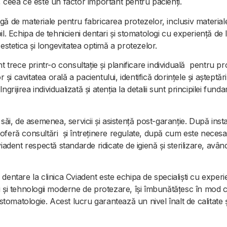
, ceea ce este un factor important pentru pacienți.
gă de materiale pentru fabricarea protezelor, inclusiv materiale
il. Echipa de tehnicieni dentari și stomatologi cu experiență de 
 estetica și longevitatea optimă a protezelor.
nt trece printr-o consultație și planificare individuală pentru 
r și cavitatea orală a pacientului, identifică dorințele și așteptăr
Ingrijirea individualizată și atenția la detalii sunt principilei fun
 săi, de asemenea, servicii și asistență post-garanție. După inst
oferă consultări și întreținere regulate, după cum este necesa
viadent respectă standarde ridicate de igienă și sterilizare, avân
dentare la clinica Cviadent este echipa de specialiști cu experien
 și tehnologii moderne de protezare, își îmbunătățesc în mod con
n stomatologie. Acest lucru garantează un nivel înalt de calitate 