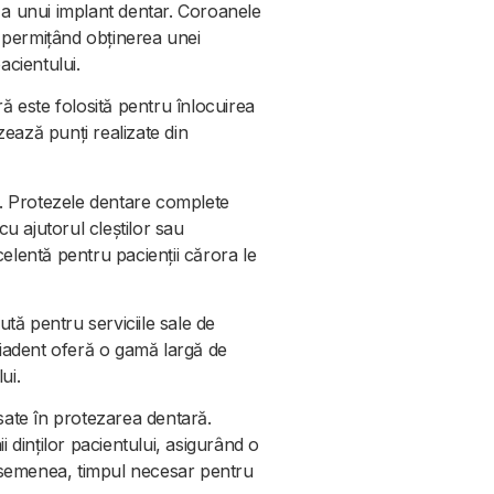
u a unui implant dentar. Coroanele
, permițând obținerea unei
acientului.
ă este folosită pentru înlocuirea
izează punți realizate din
e. Protezele dentare complete
cu ajutorul cleștilor sau
celentă pentru pacienții cărora le
tă pentru serviciile sale de
Cviadent oferă o gamă largă de
ui.
ansate în protezarea dentară.
 dinților pacientului, asigurând o
 asemenea, timpul necesar pentru