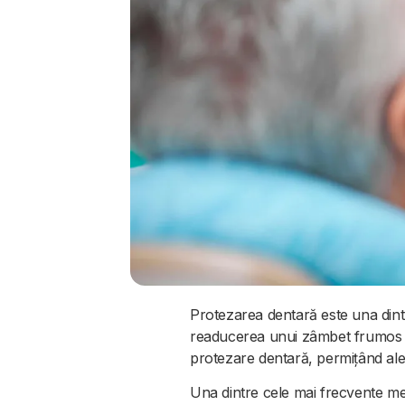
Protezarea dentară este una dintr
readucerea unui zâmbet frumos și
protezare dentară, permițând aleg
Una dintre cele mai frecvente m