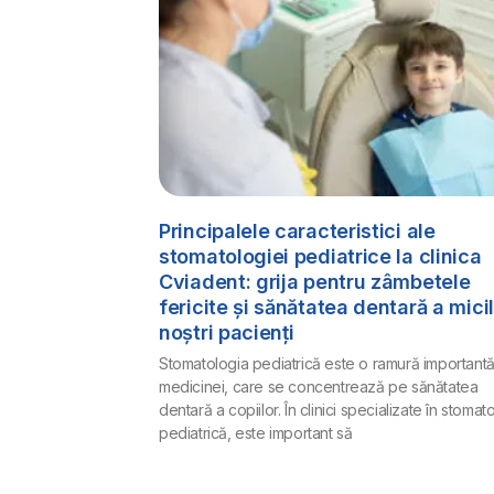
Principalele caracteristici ale
stomatologiei pediatrice la clinica
Cviadent: grija pentru zâmbetele
fericite și sănătatea dentară a mici
noștri pacienți
Stomatologia pediatrică este o ramură importantă
medicinei, care se concentrează pe sănătatea
dentară a copiilor. În clinici specializate în stomat
pediatrică, este important să