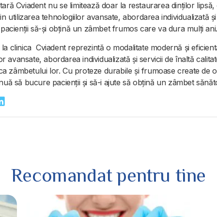
ră Cviadent nu se limitează doar la restaurarea dinților lipsă, ci
in utilizarea tehnologiilor avansate, abordarea individualizată ș
ă pacienții să-și obțină un zâmbet frumos care va dura mulți ani
 la clinica Cviadent reprezintă o modalitate modernă și eficie
lor avansate, abordarea individualizată și servicii de înaltă calita
tica zâmbetului lor. Cu proteze durabile și frumoase create de o
nuă să bucure pacienții și să-i ajute să obțină un zâmbet sănăto
Recomandat pentru tine