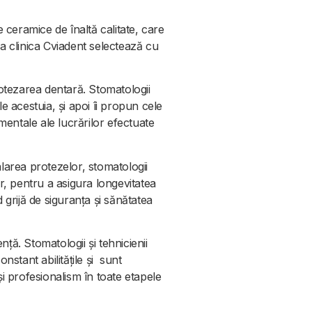
 ceramice de înaltă calitate, care
la clinica Cviadent selectează cu
protezarea dentară. Stomatologii
ile acestuia, și apoi îi propun cele
damentale ale lucrărilor efectuate
alarea protezelor, stomatologii
r, pentru a asigura longevitatea
d grijă de siguranța și sănătatea
ță. Stomatologii și tehnicienii
stant abilitățile și sunt
și profesionalism în toate etapele