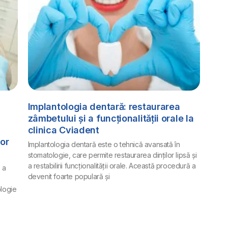
Implantologia dentară: restaurarea
zâmbetului și a funcționalității orale la
clinica Cviadent
lor
Implantologia dentară este o tehnică avansată în
stomatologie, care permite restaurarea dinților lipsă și
a restabilirii funcționalității orale. Această procedură a
 a
devenit foarte populară și
ologie