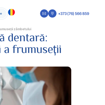
+373 (76) 566 859
te
frumuseții zâmbetului
ă dentară:
i a frumuseții