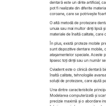
dentară este un dinte artificial,
pot fi realizate din diferite mat
coroane, care se potrivește foarte
O altă metodă de protezare dentar
unuia sau mai multor dinți lipsă și
materiale de înaltă calitate, care 
În plus, există proteze mobile p
sunt dispozitive dentare mobile, ca
atașamentelor speciale. Aceste pro
lipsesc toți dinții sau un număr sem
Cviadent este o clinică dentară b
înaltă calitate, tehnologiile avan
soluții de protezare, care ajută p
Una dintre caracteristicile princip
Modelarea computerizată și scanar
precizie maximă și o abordare in