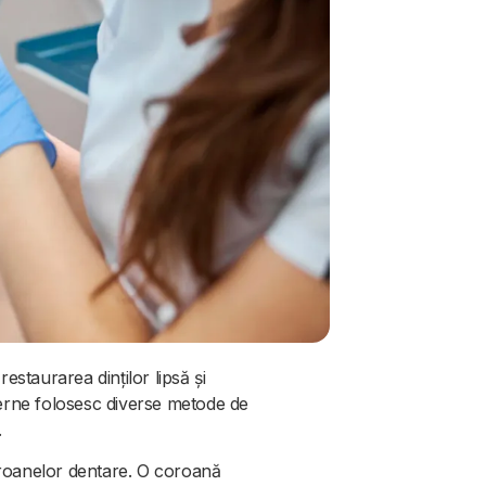
staurarea dinților lipsă și
derne folosesc diverse metode de
.
oroanelor dentare. O coroană