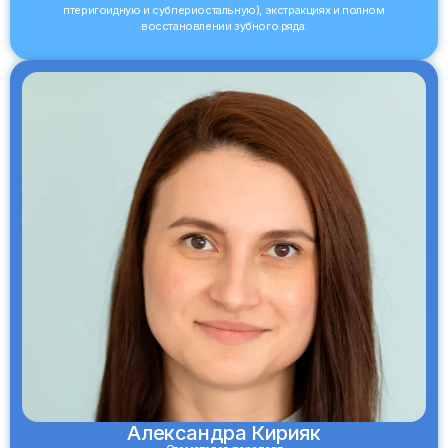
птеригоидную и субпериостальную), экстракциях и полном
восстановлении зубного ряда.
Александра Кирияк