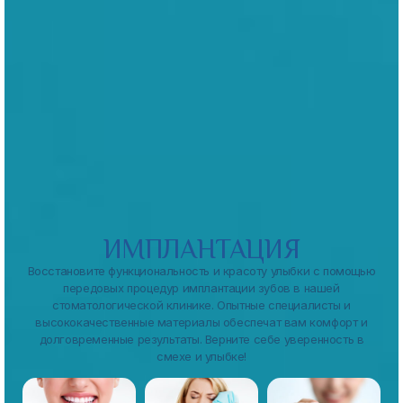
ИМПЛАНТАЦИЯ
Восстановите функциональность и красоту улыбки с помощью
передовых процедур имплантации зубов в нашей
стоматологической клинике. Опытные специалисты и
высококачественные материалы обеспечат вам комфорт и
долговременные результаты. Верните себе уверенность в
смехе и улыбке!