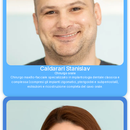
Caldarari Stanislav
Chirurgo orale
Chirurgo maxillo-facciale specializzato in implantologia dentale classica e
complessa (compresi gli impianti zigomatici, pterigoidei e subperiostali),
estrazioni e ricostruzione completa del cavo orale.